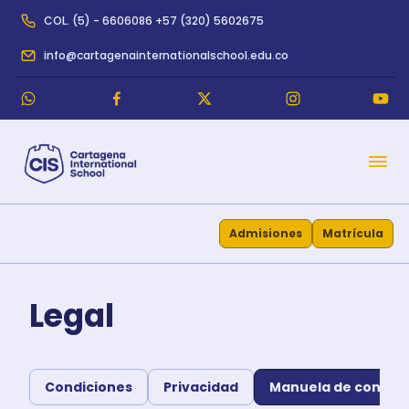
COL. (5) - 6606086 +57 (320) 5602675
info@cartagenainternationalschool.edu.co
Admisiones
Matrícula
Legal
Condiciones
Privacidad
Manuela de convive